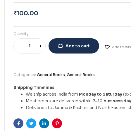
₹
100.00
Quantity
Add to cart
Add to wis
Categories:
General Books
,
General Books
Shipping Timelines
We ship across India from
Monday to Saturday
(exc
Most orders are delivered within
7–10 business da
Deliveries to Jammu & Kashmir and North Eastern st
Facebook
Twitter
Linkedin
Pinterest