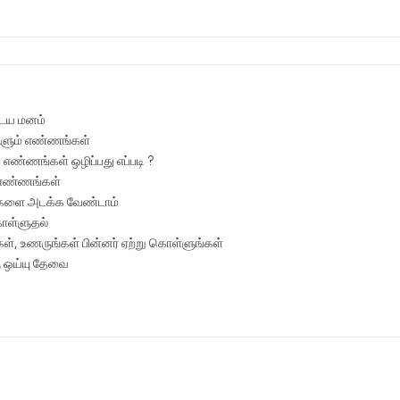
ைய மனம்
ளும் எண்ணங்கள்
் எண்ணங்கள் ஒழிப்பது எப்படி ?
 எண்ணங்கள்
ிகளை அடக்க வேண்டாம்
ொள்ளுதல்
்கள், உணருங்கள் பின்னர் ஏற்று கொள்ளுங்கள்
ு ஒய்யு தேவை