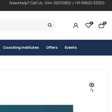
Need help? Call Us:
044-35010852
|
+91 99620 33320
2
0
Coaching Institutes
Offers
Events
🔍