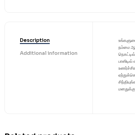
Description
உங்களுட
நம்மை ஆ
Additional information
நெகட்டிவ
பாஸிடிவ்
உணர்ச்ச
ஏற்றுக்க
சிந்தியுங
மனதுக்க