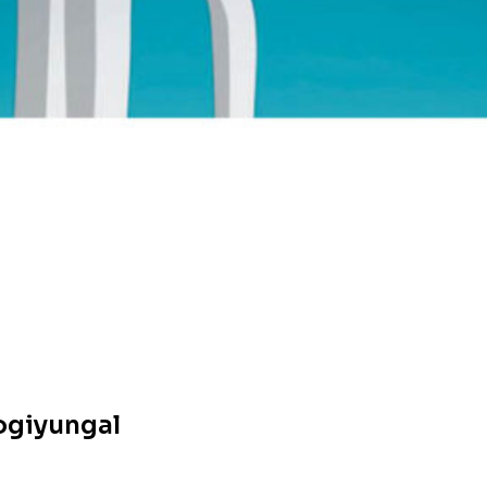
ogiyungal