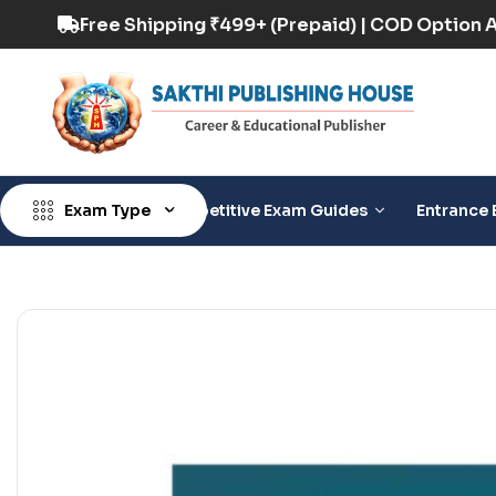
Option Available
Free Shipping ₹499+ (Prepaid
Exam Type
Competitive Exam Guides
Entrance 