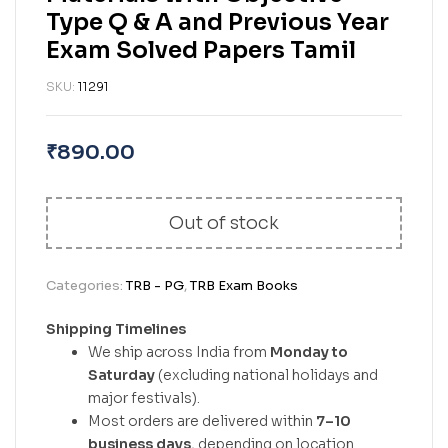
Type Q & A and Previous Year
Exam Solved Papers Tamil
SKU:
11291
₹
890.00
Out of stock
Categories:
TRB - PG
,
TRB Exam Books
Shipping Timelines
We ship across India from
Monday to
Saturday
(excluding national holidays and
major festivals).
Most orders are delivered within
7–10
business days
, depending on location.