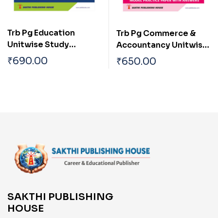
Trb Pg Education
Trb Pg Commerce &
Unitwise Study
Accountancy Unitwise
Materials with
Study Materials with
₹
690.00
₹
650.00
Objective Type Q & A
Objective Type Q & A
and Previous Year
and Previous Year Exam
Exam Solved Papers
Solved Papers (2021-
(2001-2021)
2022) Based on New
Syllabus
SAKTHI PUBLISHING
HOUSE