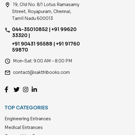
location_on
19, Old No. 8/1 Lotus Ramasamy
Street, Royapuram, Chennai,
Tamil Nadu 600013
044-35010852 | +91 99620
phone
33320 |
+91 90431 95588 | +91 91760
59870
access_time
Mon–Sat: 9:00 AM – 8:00 PM
email
contact@sakthibooks.com
TOP CATEGORIES
Engineering Entrances
Medical Entrances