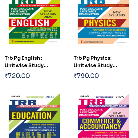
Trb Pg English :
Trb Pg Physics:
Unitwise Study
Unitwise Study
Materials & Exam
Materials with
₹
720.00
₹
790.00
Solved Papers with
Objective Type Q & A
Objective Type Q & A
and Previous Year
from Previous Years
Exam Solved Papers
(2021-2022) Based on
New Syllabus