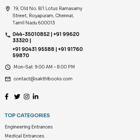
location_on
19, Old No. 8/1 Lotus Ramasamy
Street, Royapuram, Chennai,
Tamil Nadu 600013
044-35010852 | +91 99620
phone
33320 |
+91 90431 95588 | +91 91760
59870
access_time
Mon–Sat: 9:00 AM – 8:00 PM
email
contact@sakthibooks.com
TOP CATEGORIES
Engineering Entrances
Medical Entrances