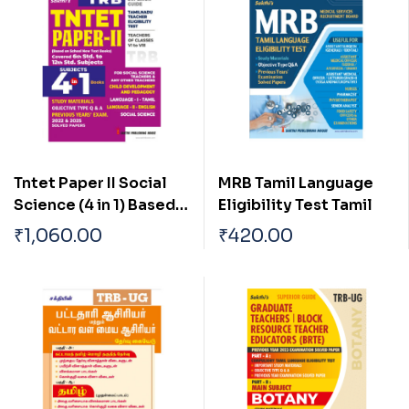
Tntet Paper II Social
MRB Tamil Language
Science (4 in 1) Based
Eligibility Test Tamil
on School New Text
₹
1,060.00
₹
420.00
Books (English)