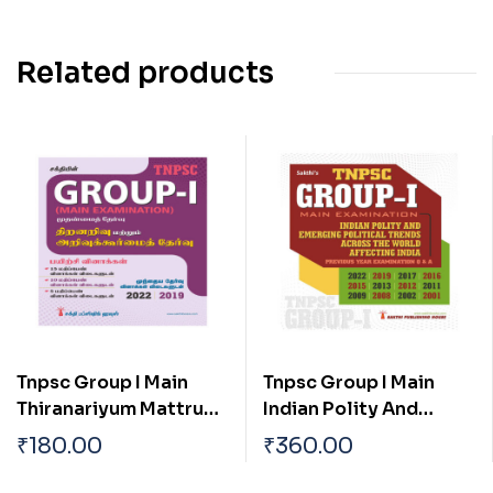
Related products
Tnpsc Group I Main
Tnpsc Group I Main
Thiranariyum Mattrum
Indian Polity And
Arivukurmai Thervu (
Emerging Political
₹
180.00
₹
360.00
Aptitude & Mental
Trends Across The
Ability Test)
World Affecting India