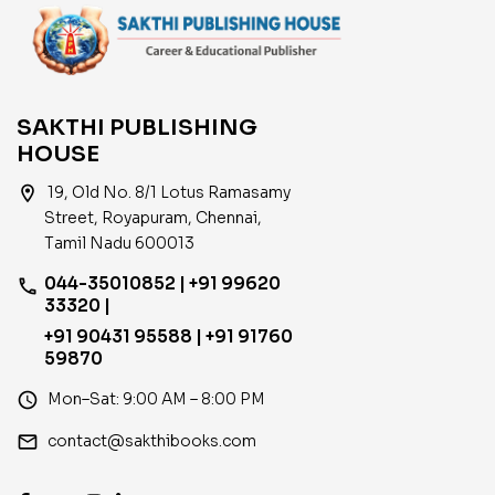
SAKTHI PUBLISHING
HOUSE
location_on
19, Old No. 8/1 Lotus Ramasamy
Street, Royapuram, Chennai,
Tamil Nadu 600013
044-35010852 | +91 99620
phone
33320 |
+91 90431 95588 | +91 91760
59870
access_time
Mon–Sat: 9:00 AM – 8:00 PM
email
contact@sakthibooks.com