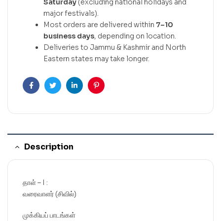
Saturday
(excluding national holidays and
major festivals).
Most orders are delivered within
7–10
business days
, depending on location.
Deliveries to Jammu & Kashmir and North
Eastern states may take longer.
Facebook
Twitter
Linkedin
Pinterest
Description
தாள் – I :
வரைவாளர் (சிவில்)
முக்கியப் பாடங்கள்