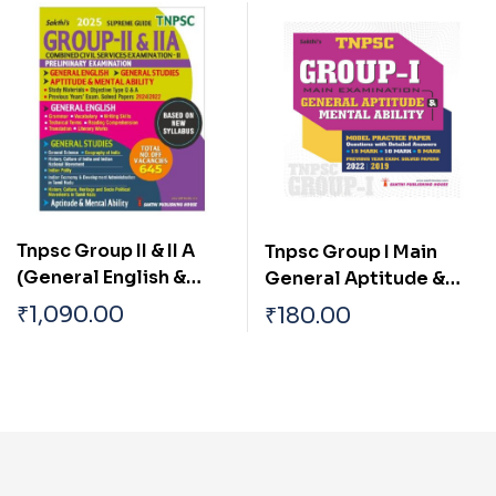
Tnpsc Group II & II A
Tnpsc Group I Main
(General English &
General Aptitude &
General Studies)
Mental Ability Test
₹
1,090.00
₹
180.00
Preliminary Exam Book
Based on New Syllabus
English