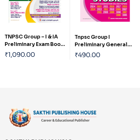
TNPSC Group – I & IA
Tnpsc Group I
Preliminary Exam Book
Preliminary General
(Pothu Arivu ) Based on
Studies Previous Exam
₹
1,090.00
₹
490.00
School Text Book Tamil
Solved Papers