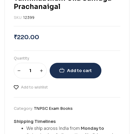
Prachanaigal
SKU:
12399
₹
220.00
Quantity
Add to cart
Add to wishlist
Category:
TNPSC Exam Books
Shipping Timelines
We ship across India from
Monday to