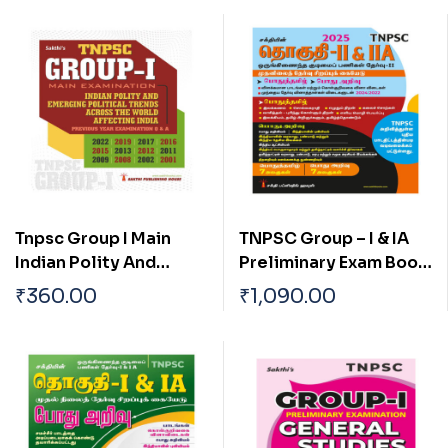
Tnpsc Group I Main
TNPSC Group – I & IA
Indian Polity And
Preliminary Exam Book
Emerging Political
(General Studies)
₹
360.00
₹
1,090.00
Trends Across The
Based on School Text
World Affecting India
Book English