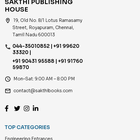
SAKTHI PUBLISHING
HOUSE
location_on
19, Old No. 8/1 Lotus Ramasamy
Street, Royapuram, Chennai,
Tamil Nadu 600013
044-35010852 | +91 99620
phone
33320 |
+91 90431 95588 | +91 91760
59870
access_time
Mon–Sat: 9:00 AM – 8:00 PM
email
contact@sakthibooks.com
TOP CATEGORIES
Engineering Entrances