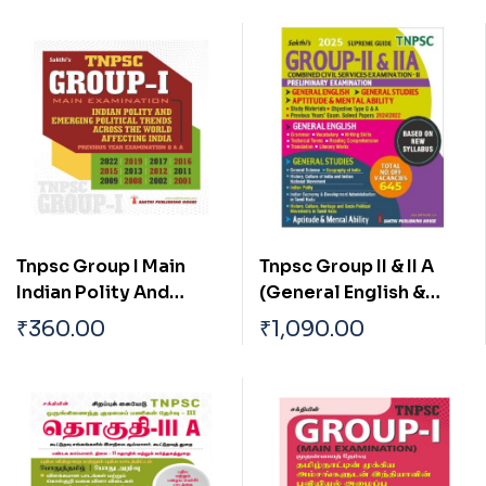
Tnpsc Group I Main
Tnpsc Group II & II A
Indian Polity And
(General English &
Emerging Political
General Studies)
₹
360.00
₹
1,090.00
Trends Across The
Preliminary Exam Book
World Affecting India
Based on New Syllabus
English