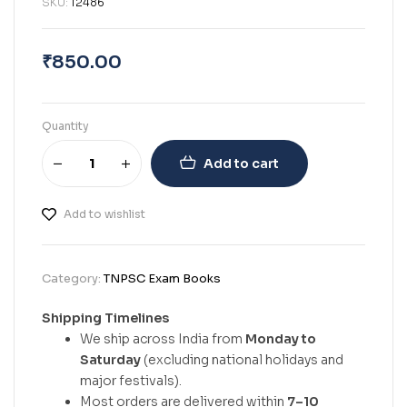
SKU:
12486
₹
850.00
Quantity
Add to cart
Add to wishlist
Category:
TNPSC Exam Books
Shipping Timelines
We ship across India from
Monday to
Saturday
(excluding national holidays and
major festivals).
Most orders are delivered within
7–10