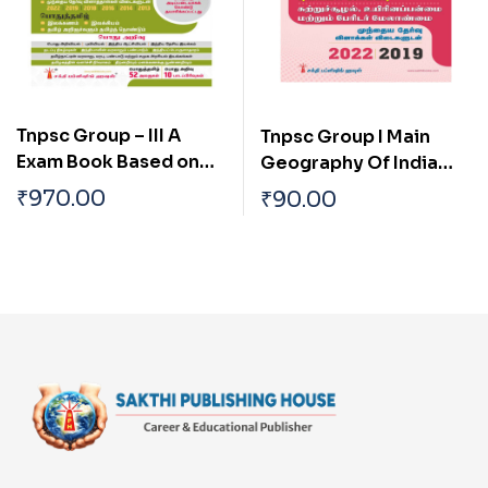
Tnpsc Group – III A
Tnpsc Group I Main
Exam Book Based on
Geography Of India
School New and Old
With Special
₹
970.00
₹
90.00
Text Books (Tamil)
Reference To
Tamilnadu Tamil