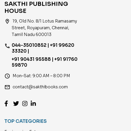
SAKTHI PUBLISHING
HOUSE
location_on
19, Old No. 8/1 Lotus Ramasamy
Street, Royapuram, Chennai,
Tamil Nadu 600013
044-35010852 | +91 99620
phone
33320 |
+91 90431 95588 | +91 91760
59870
access_time
Mon–Sat: 9:00 AM – 8:00 PM
email
contact@sakthibooks.com
TOP CATEGORIES