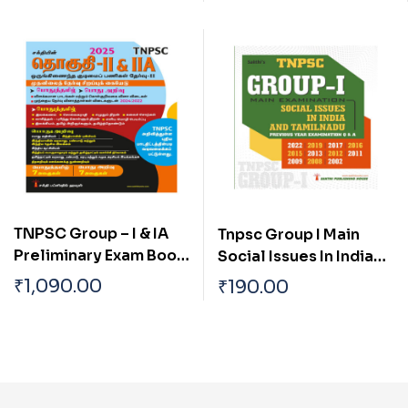
Preliminary Exam Book
Technology In The
Based on New Syllabus
Development Of India
English
TNPSC Group – I & IA
Tnpsc Group I Main
Preliminary Exam Book
Social Issues In India
(General Studies)
And Tamilnadu
₹
1,090.00
₹
190.00
Based on School Text
Book English