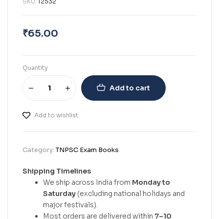
SKU:
12532
₹
65.00
Quantity
Add to cart
Add to wishlist
Category:
TNPSC Exam Books
Shipping Timelines
We ship across India from
Monday to
Saturday
(excluding national holidays and
major festivals).
Most orders are delivered within
7–10