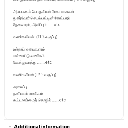
அடிப்படைப் பொருளியல் பிரச்சனைகள்
நுகர்வோர் செயல்பாட்டின் கோட்பாடு
தேவையும் , அளிப்பும்…….etc
வணிகவியல் : (11 ம் வகுப்பு)
உள்நாட்டு வியாபாரம்
பன்னாட்டு வணிகம்
போக்குவரத்து ……..etc
வணிகவியல் (12 ம் வகுப்பு)
அமைப்பு
தனியாள் வணிகம்
கூட்டாண்மைத் தொழில் …….etc
Additional information