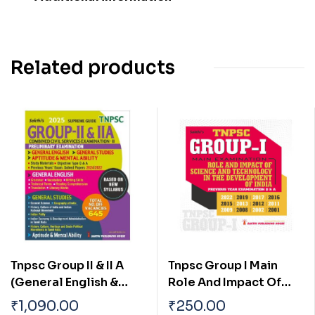
Related products
Tnpsc Group II & II A
Tnpsc Group I Main
(General English &
Role And Impact Of
General Studies)
Science And
₹
1,090.00
₹
250.00