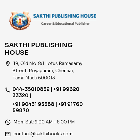
SAKTHI PUBLISHING
HOUSE
location_on
19, Old No. 8/1 Lotus Ramasamy
Street, Royapuram, Chennai,
Tamil Nadu 600013
044-35010852 | +91 99620
phone
33320 |
+91 90431 95588 | +91 91760
59870
access_time
Mon–Sat: 9:00 AM – 8:00 PM
email
contact@sakthibooks.com