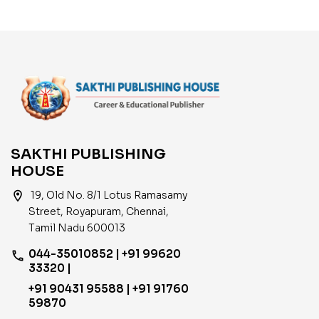
SAKTHI PUBLISHING
HOUSE
location_on
19, Old No. 8/1 Lotus Ramasamy
Street, Royapuram, Chennai,
Tamil Nadu 600013
044-35010852 | +91 99620
phone
33320 |
+91 90431 95588 | +91 91760
59870