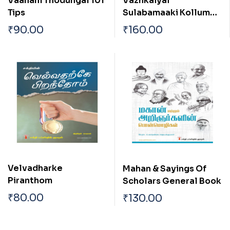
Vaanam Thodungal 101
Vazhkaiyai
Tips
Sulabamaaki Kollum
Vazhikal
₹
90.00
₹
160.00
Velvadharke
Mahan & Sayings Of
Piranthom
Scholars General Book
₹
80.00
₹
130.00