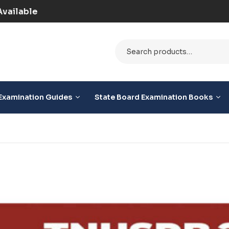
aid) | COD Option Available
Examination Guides
State Board Examination Books