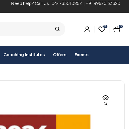
Need help? Call Us:
044-35010852
|
+91 99620 33320
2
0
Coaching Institutes
Offers
Events
🔍