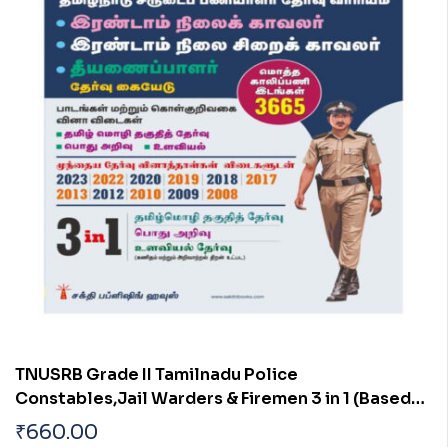
TNUSRB Grade II Tamilnadu Police
Constables,Jail Warders & Firemen 3 in 1 (Based
on New Syllabus) Exam book 2024
₹
660.00