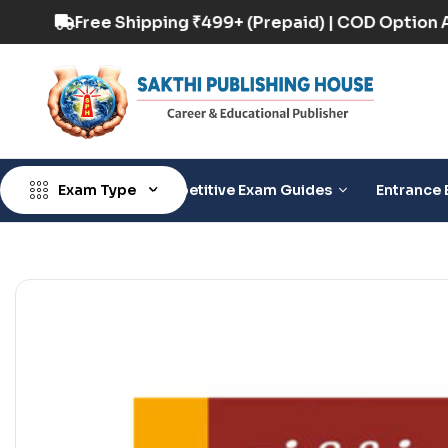
OD Option Available
Free Shipping ₹499+ (Prep
Exam Type
Competitive Exam Guides
Entrance 