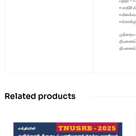
பகுதி – Ii
• மாதிரி
• விளக்க
• கொள்க
முந்தைய
தீயணைப்பு
தீயணைப்ப
Related products