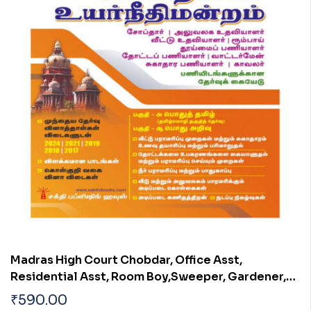
Madras High Court Chobdar, Office Asst,
Residential Asst, Room Boy,Sweeper, Gardener,
Waterman, Sanitary Worker, Watchman. Exam
₹
590.00
Book Tamil