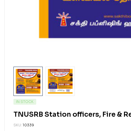
IN STOCK
TNUSRB Station officers, Fire & 
SKU:
10339