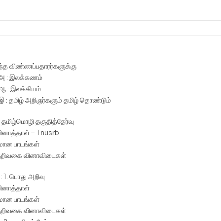
ந்த விண்ணப்பதாரர்களுக்கு
– அ : இலக்கணம்
 ஆ : இலக்கியம்
 இ : தமிழ் அறிஞர்களும் தமிழ் தொண்டும்
 : தமிழ்மொழி தகுதித்தேர்வு
 வினாத்தாள் – Tnusrb
மான பாடங்கள்
ுறிவகை வினாவிடைகள்
i : 1. பொது அறிவு
வினாத்தாள்
மான பாடங்கள்
ுறிவகை வினாவிடைகள்