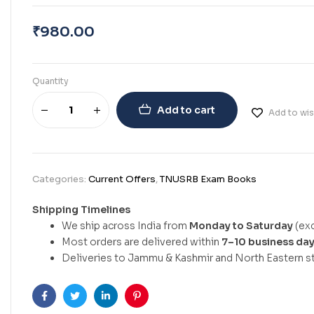
₹
980.00
Quantity
Add to cart
Add to wis
Categories:
Current Offers
,
TNUSRB Exam Books
Shipping Timelines
We ship across India from
Monday to Saturday
(exc
Most orders are delivered within
7–10 business da
Deliveries to Jammu & Kashmir and North Eastern st
Facebook
Twitter
Linkedin
Pinterest