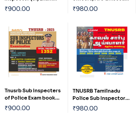
Book (Tamil)
Services Department
₹
900.00
₹
980.00
Exam Book in Tamil
Tnusrb Sub Inspecters
TNUSRB Tamilnadu
of Police Exam book
Police Sub Inspector
English
Exam Book: General
₹
900.00
₹
980.00
Knowledge,
Psychology & More –
Uniformed Services
Exam Books (Tamil)