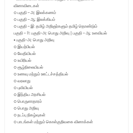
வினாவிடைகள்
o பகுதி – அ: இலக்கணம்
o பகுதி – ஆ: இலக்கியம்
o பகுதி – இ: தமிழ் அறிஞர்களும் தமிழ் தொண்டும்
பகுதி – Ii: பகுதி-அ: பொது அறிவு | பகுதி – ஆ: உளவியல்
• பகுதி-அ: பொது அறிவு
o இயற்பியல்
o வேதியியல்
o உயிரியல்
o சூழ்நிலையியல்
o உணவு மற்றும் ஊட்டச்சத்தியல்
o வரலாறு
o புவியியல்
o இந்திய அரசியல்
o பொருளாதாரம்
o பொது அறிவு
o நடப்பு நிகழ்வுகள்
o பாடங்கள் மற்றும் கொள்குறிவகை வினாக்கள்