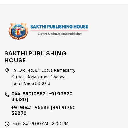
SAKTHI PUBLISHING
HOUSE
location_on
19, Old No. 8/1 Lotus Ramasamy
Street, Royapuram, Chennai,
Tamil Nadu 600013
044-35010852 | +91 99620
phone
33320 |
+91 90431 95588 | +91 91760
59870
access_time
Mon–Sat: 9:00 AM – 8:00 PM