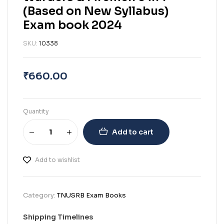
(Based on New Syllabus)
Exam book 2024
SKU:
10338
₹
660.00
Quantity
Add to cart
Add to wishlist
Category:
TNUSRB Exam Books
Shipping Timelines