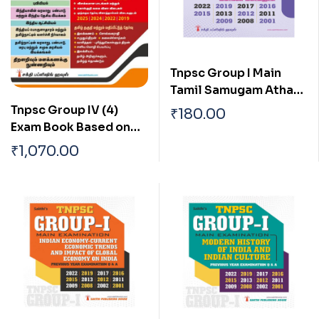
Tnpsc Group I Main
Tamil Samugam Athan
Panpaadu Matrum
Tnpsc Group IV (4)
₹
180.00
Parambariyam
Exam Book Based on
New Sysllabus (Tamil)
₹
1,070.00