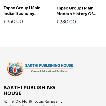
Tnpsc Group I Main
Tnpsc Group I Main
Indian Economy
Modern History Of
Current Economic
India And Indian
₹
250.00
₹
230.00
Trends And Impact Of
Culture
Global Economy On
India
SAKTHI PUBLISHING
HOUSE
location_on
19, Old No. 8/1 Lotus Ramasamy