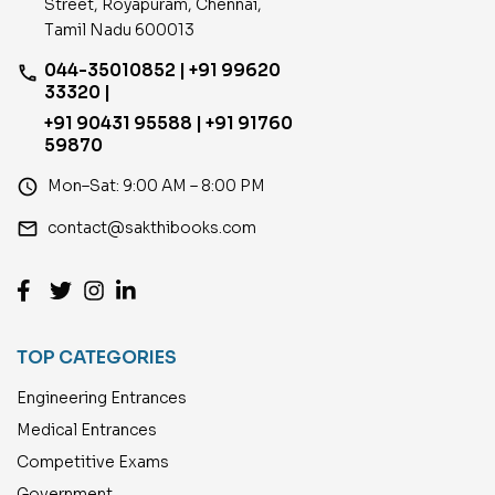
Street, Royapuram, Chennai,
Tamil Nadu 600013
044-35010852 | +91 99620
phone
33320 |
+91 90431 95588 | +91 91760
59870
access_time
Mon–Sat: 9:00 AM – 8:00 PM
email
contact@sakthibooks.com
TOP CATEGORIES
Engineering Entrances
Medical Entrances
Competitive Exams
Government