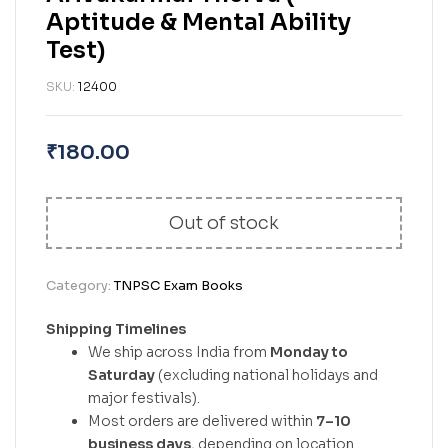
Aptitude & Mental Ability
Test)
SKU:
12400
₹
180.00
Out of stock
Category:
TNPSC Exam Books
Shipping Timelines
We ship across India from
Monday to
Saturday
(excluding national holidays and
major festivals).
Most orders are delivered within
7–10
business days
, depending on location.