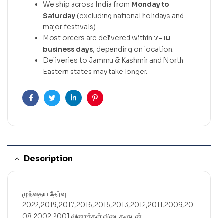
We ship across India from
Monday to
Saturday
(excluding national holidays and
major festivals).
Most orders are delivered within
7–10
business days
, depending on location.
Deliveries to Jammu & Kashmir and North
Eastern states may take longer.
Facebook
Twitter
Linkedin
Pinterest
Description
முந்தைய தேர்வு
2022,2019,2017,2016,2015,2013,2012,2011,2009,20
08,2002,2001 வினாக்கள் விடைகளுடன்