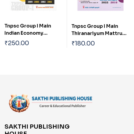
Tnpsc Group I Main
Tnpsc Group I Main
Indian Economy
Thiranariyum Mattrum
Current Economic
Arivukurmai Thervu (
₹
250.00
₹
180.00
Trends And Impact Of
Aptitude & Mental
Global Economy On
Ability Test)
India
SAKTHI PUBLISHING
HOUSE