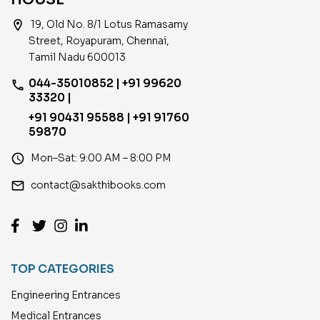
location_on
19, Old No. 8/1 Lotus Ramasamy
Street, Royapuram, Chennai,
Tamil Nadu 600013
044-35010852 | +91 99620
phone
33320 |
+91 90431 95588 | +91 91760
59870
access_time
Mon–Sat: 9:00 AM – 8:00 PM
email
contact@sakthibooks.com
TOP CATEGORIES
Engineering Entrances
Medical Entrances