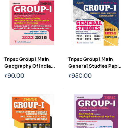
Tnpsc Group I Main
Tnpsc Group I Main
Geography Of India
General Studies Paper
With Special
I, II & III Previous Years
₹
90.00
₹
950.00
Reference To
Examination Solved
Tamilnadu Tamil
Papers