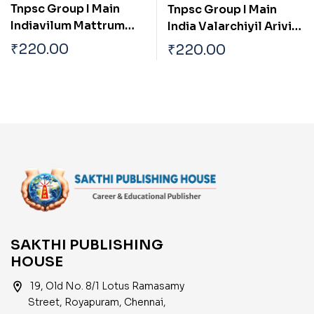
Tnpsc Group I Main
Tnpsc Group I Main
Indiavilum Mattrum
India Valarchiyil Arivial
Tamilnaatilum Ulla
Mattrum
₹
220.00
₹
220.00
Samuga Prachanaigal
Thozhilnutpaththin
Pangu Mattrum Athan
Thakkam
SAKTHI PUBLISHING
HOUSE
location_on
19, Old No. 8/1 Lotus Ramasamy
Street, Royapuram, Chennai,