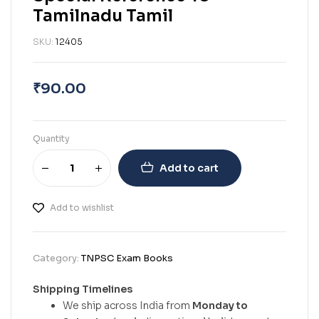
Tamilnadu Tamil
SKU:
12405
₹
90.00
Quantity
Add to cart
Add to wishlist
Category:
TNPSC Exam Books
Shipping Timelines
We ship across India from
Monday to