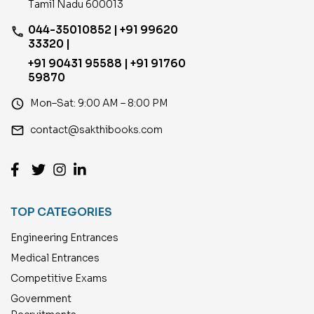
Tamil Nadu 600013
044-35010852 | +91 99620
phone
33320 |
+91 90431 95588 | +91 91760
59870
access_time
Mon–Sat: 9:00 AM – 8:00 PM
email
contact@sakthibooks.com
TOP CATEGORIES
Engineering Entrances
Medical Entrances
Competitive Exams
Government