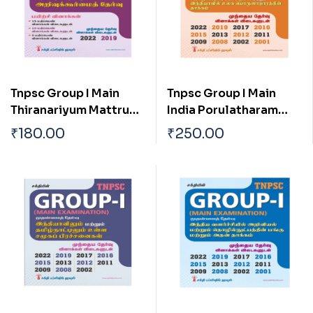
Tnpsc Group I Main
Tnpsc Group I Main
Thiranariyum Mattrum
India Porulatharam
Arivukurmai Thervu (
Tharpothaiya
₹
180.00
₹
250.00
Aptitude & Mental
Porulathara Pokkugal
Ability Test)
Mattrum Indiavil Ulaga
Porulatharaththin
Thakkam