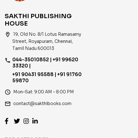
SAKTHI PUBLISHING
HOUSE
location_on
19, Old No. 8/1 Lotus Ramasamy
Street, Royapuram, Chennai,
Tamil Nadu 600013
044-35010852 | +91 99620
phone
33320 |
+91 90431 95588 | +91 91760
59870
access_time
Mon–Sat: 9:00 AM – 8:00 PM
email
contact@sakthibooks.com