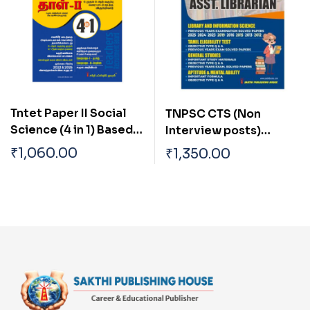
Tntet Paper II Social
TNPSC CTS (Non
Science (4 in 1) Based
Interview posts)
on School New Text
Librarian
₹
1,060.00
₹
1,350.00
Books (Tamil)
/Asst.Librarian Exam
Book English