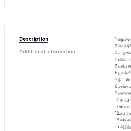
Description
1.விழித்
2.வெற்றி
Additional information
3.சாதனை 
4.மனோதி
5.புதிய 
6.முயற்சி
7.திட்டமி
8.தன்னம
9.மனதை வ
10.நமது 
11.உங்கள
12.பொற
13.கற்பன
14.அடுத்