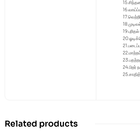
15.சிந்த
16.வாய்ப
17.வெற்ற
18.முடிவ
19.புரிதல
20.ஓடிக
21.படைப்
22.மாற்ற
23.பதற்ற
24.பிறர் 
25.சாதித
Related products