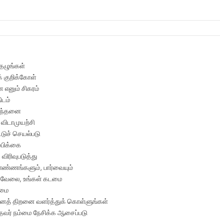
தெழுங்கள்
க் குறிக்கோள்
எனும் சிகரம்
டம்
சிந்தனை
 விடாமுயற்சி
ட்டுச் செயல்படு
்பிக்கை
ிரிவுபடுத்து
எண்ணங்களும், பார்வையும்
் வேலை, உங்கள் கடமை
ுமை
ைத் திறனை வளர்த்துக் கொள்ளுங்கள்
தவர் நம்மை நேசிக்க ஆசைப்படு