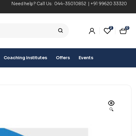
Need help? Call Us:
044-35010852
|
+91 99620 33320
2
0
Coaching Institutes
Offers
Events
🔍