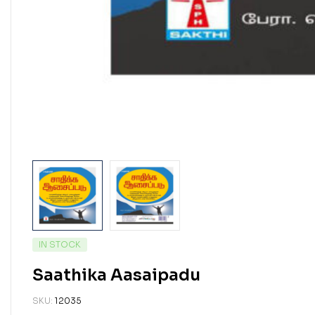
IN STOCK
Saathika Aasaipadu
SKU:
12035