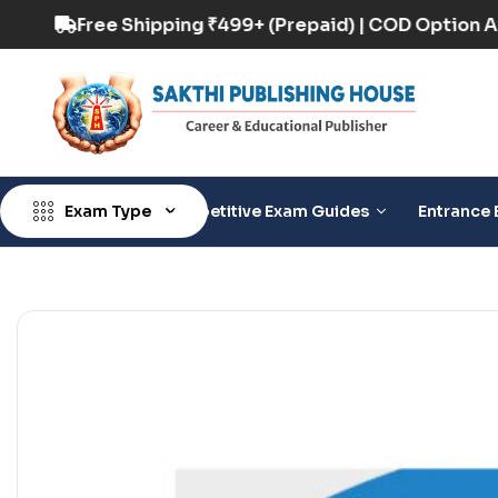
Option Available
Free Shipping ₹499+ (Prepaid
Exam Type
Competitive Exam Guides
Entrance 