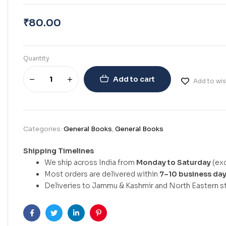
₹
80.00
Quantity
Add to cart
Add to wis
Categories:
General Books
,
General Books
Shipping Timelines
We ship across India from
Monday to Saturday
(exc
Most orders are delivered within
7–10 business da
Deliveries to Jammu & Kashmir and North Eastern st
Facebook
Twitter
Linkedin
Pinterest