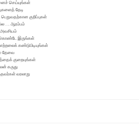
னைச் செய்யுங்கள்
்புகளைத் தேடி
ி பெறுவதற்கான குறிப்புகள்
ல்ல …. ஆரம்பம்
் அவசியம்
்கொண்டே இருங்கள்
பாற்றலைக் கண்டுபிடியுங்கள்
ம் தேவை
த்தைக் குறையுங்கள்
நலன் கருது
்தவர்கள் வரலாறு