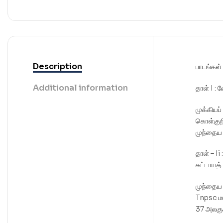
Description
பாடங்கள்
Additional information
தாள் I 
முக்கியப்
கொள்குற
முந்தைய 
தாள் – Ii
கட்டாயத்
முந்தைய 
Tnpsc ம
37 அலகு