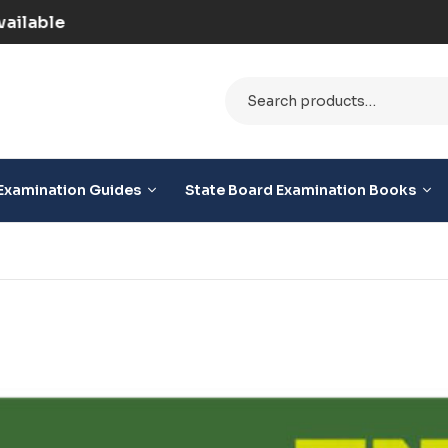
id) | COD Option Available
Examination Guides
State Board Examination Books