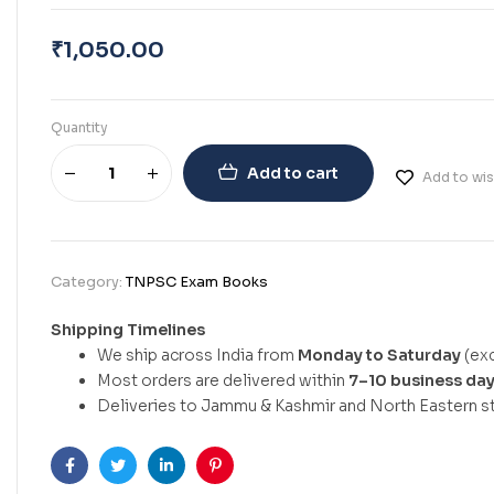
₹
1,050.00
Quantity
Add to cart
Add to wis
Category:
TNPSC Exam Books
Shipping Timelines
We ship across India from
Monday to Saturday
(exc
Most orders are delivered within
7–10 business da
Deliveries to Jammu & Kashmir and North Eastern st
Facebook
Twitter
Linkedin
Pinterest