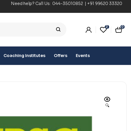
Need help? Call Us:
044-35010852
|
+91 99620 33320
2
0
Coaching Institutes
Offers
Events
🔍