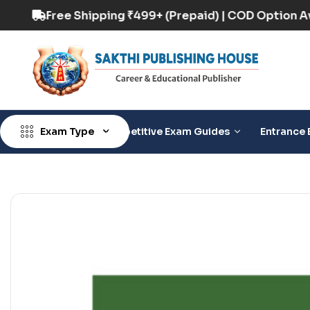
D Option Available
Free Shipping ₹499+ (Prepa
Exam Type
Competitive Exam Guides
Entrance 